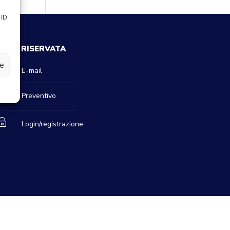
 ID
AREA RISERVATA
ze

E-mail

Preventivo
~
Login/registrazione