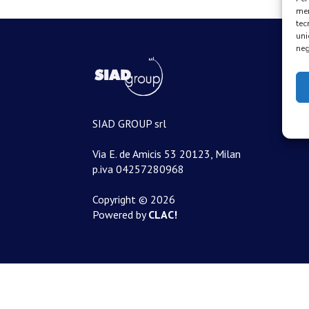
mem
tec
uni
neg
SIAD GROUP srl
Via E. de Amicis 53 20123, Milan
p.iva 04257280968
Copyright © 2026
Powered by
CLAC!