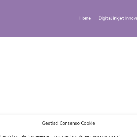
Home
Digital inkjet Innov
Gestisci Consenso Cookie
 fornire le migliori esperienze, utilizziamo tecnologie come i cookie per