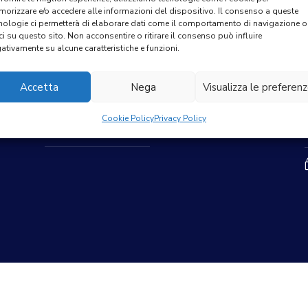
orizzare e/o accedere alle informazioni del dispositivo. Il consenso a queste
nologie ci permetterà di elaborare dati come il comportamento di navigazione o
ci su questo sito. Non acconsentire o ritirare il consenso può influire
ativamente su alcune caratteristiche e funzioni.
LINK RAPIDI
Accetta
Nega
Visualizza le preferen
h
Cookie Policy
Cookie Policy
Privacy Policy
h
Privacy Policy