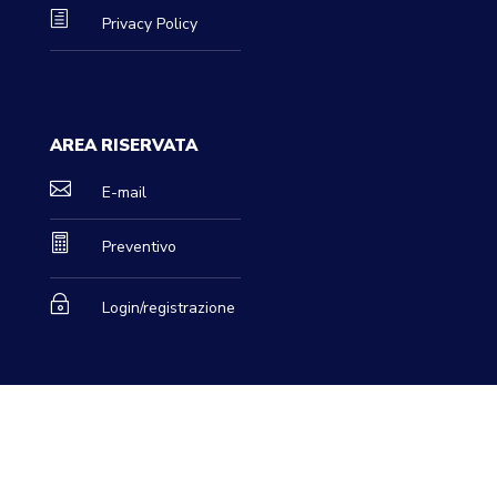
h
Privacy Policy
AREA RISERVATA

E-mail

Preventivo
~
Login/registrazione