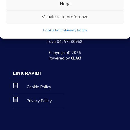
Nega
Visualizza le preferenze
SIAD GROUP srl
Cookie Policy
Privacy Policy
Via E. de Amicis 53 20123, Milan
p.iva 04257280968
Copyright © 2026
Powered by
CLAC!
LINK RAPIDI
h
Cookie Policy
h
Privacy Policy