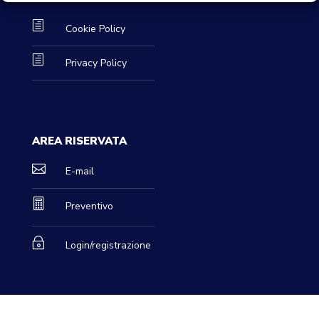
h
Cookie Policy
h
Privacy Policy
AREA RISERVATA

E-mail

Preventivo
~
Login/registrazione