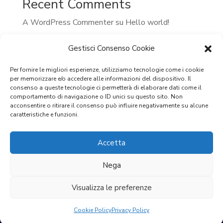
Recent Comments
A WordPress Commenter
su
Hello world!
Gestisci Consenso Cookie
Per fornire le migliori esperienze, utilizziamo tecnologie come i cookie
per memorizzare e/o accedere alle informazioni del dispositivo. Il
consenso a queste tecnologie ci permetterà di elaborare dati come il
comportamento di navigazione o ID unici su questo sito. Non
acconsentire o ritirare il consenso può influire negativamente su alcune
caratteristiche e funzioni.
SIAD GROUP srl
Accetta
Via E. de Amicis 53 20123, Milan
Nega
p.iva 04257280968
Copyright © 2026
Visualizza le preferenze
Powered by
CLAC!
Cookie Policy
Privacy Policy
LINK RAPIDI